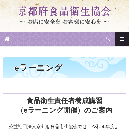
検
索
メイン
コ
メニュ
ン
ー
テ
eラーニング
ン
ツ
へ
ス
食品衛生責任者養成講習
キ
ッ
（eラーニング開催）
のご案内
プ
公益社団法人京都府食品衛生協会では、令和４年度よ