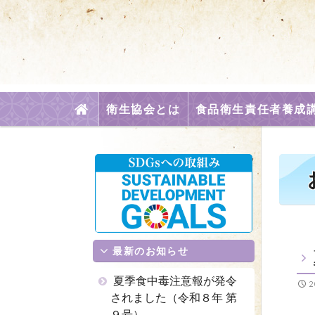
検
衛生協会とは
食品衛生責任者養成
索
最新のお知らせ
夏季食中毒注意報が発令
2
されました（令和８年 第
９号）