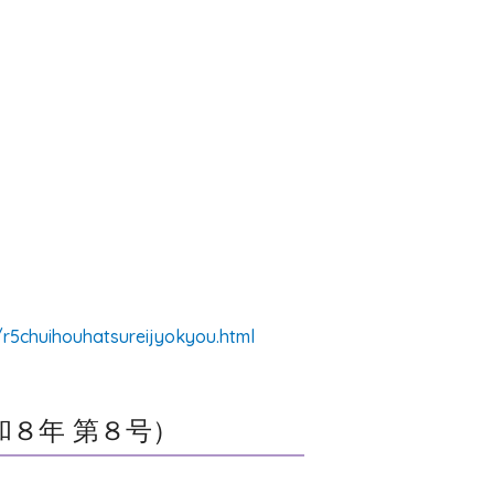
/r5chuihouhatsureijyokyou.html
８年 第８号）