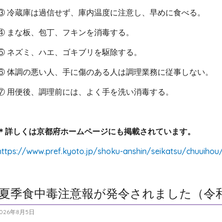
③ 冷蔵庫は過信せず、庫内温度に注意し、早めに食べる。
④ まな板、包丁、フキンを消毒する。
⑤ ネズミ、ハエ、ゴキブリを駆除する。
⑥ 体調の悪い人、手に傷のある人は調理業務に従事しない。
⑦ 用便後、調理前には、よく手を洗い消毒する。
＊詳しくは京都府ホームページにも掲載されています。
https://www.pref.kyoto.jp/shoku-anshin/seikatsu/chuuihou
夏季食中毒注意報が発令されました（令和
026年8月5日