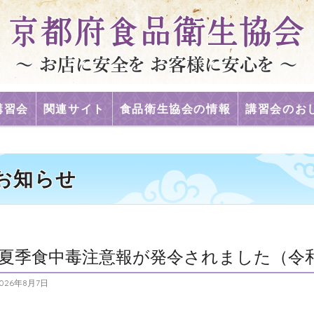
コンテンツへスキップ
講習会
関連サイト
食品衛生協会の情報
講習会のお
お知らせ
夏季食中毒注意報が発令されました（令和
026年8月7日