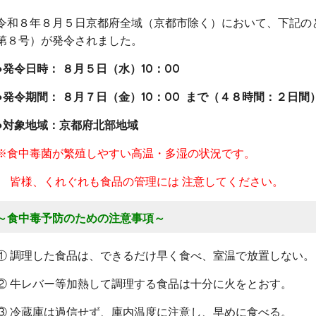
令和８年８月５日京都府全域（京都市除く）において、下記の
第８号）が発令されました。
●発令日時： ８月５日（水）10：00
●発令期間： ８月７日（金）10：00 まで（４８時間：２
日間
●対象地域：京都府北部地域
※食中毒菌が繁殖しやすい高温・多湿の状況です。
皆様、くれぐれも食品の管理には 注意してください。
～食中毒予防のための注意事項～
① 調理した食品は、できるだけ早く食べ、室温で放置しない。
② 牛レバー等加熱して調理する食品は十分に火をとおす。
③ 冷蔵庫は過信せず、庫内温度に注意し、早めに食べる。