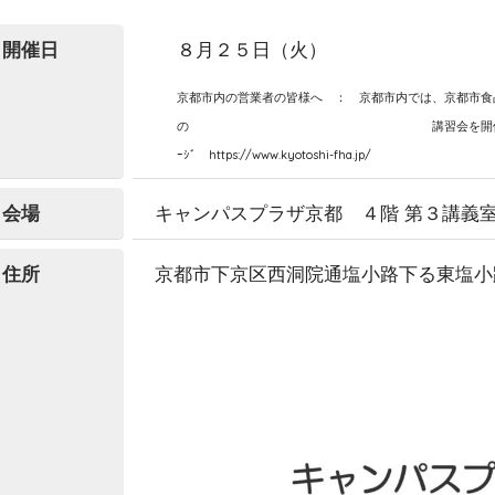
開催日
８月２５日（火）
京都市内の営業者の皆様へ ： 京都市内では、京都市食
の 講習会を開催されています。 
ｰｼﾞ https://www.kyotoshi-fha.jp/
会場
キャンパスプラザ京都 ４階 第３講義
住所
京都市下京区西洞院通塩小路下る東塩小路