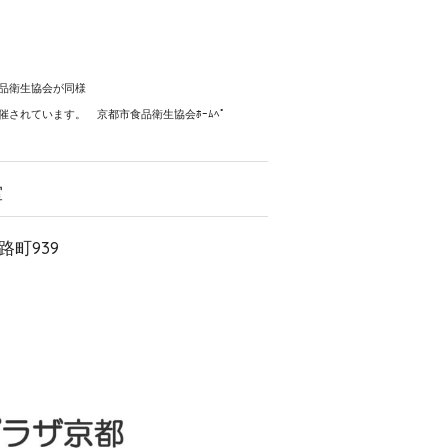
品衛生協会が同様
京都市食品衛生協会ﾎｰﾑﾍﾟ
室
町939