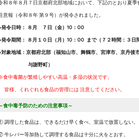
令和８年８月７日京都府北部地域において、下記のとおり夏季
注意報（令和８年 第９号）が発令されました。
●発令日時： ８月 ７日（金）10：00
●発令期間： ８月１０日（月）10：00 まで（７２時間：３日
●対象地域：京都府北部（福知山市、舞鶴市、宮津市、京丹後
与謝野町
）
※食中毒菌が繁殖しやすい高温・多湿の状況です。
皆様、くれぐれも食品の管理には 注意してください。
～食中毒予防のための注意事項～
① 調理した食品は、できるだけ早く食べ、室温で放置しない。
② 牛レバー等加熱して調理する食品は十分に火をとおす。