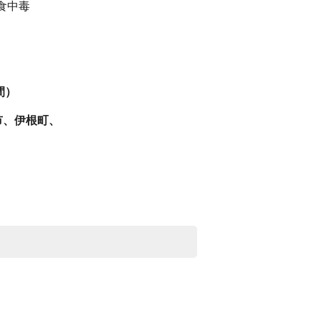
食中毒
間）
市、伊根町、