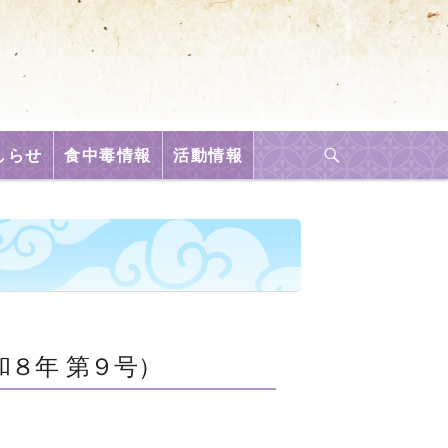
しらせ
食中毒情報
活動情報
８年 第９号）