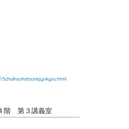
/r5chuihouhatsureijyokyou.html
４階 第３講義室