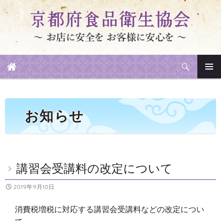
検
索
メイン
コ
メニュ
ン
ー
テ
お知らせ
ン
ツ
へ
ス
講習会受講料の改定について
キ
ッ
2019年9月10日
プ
消費税増税に対応する講習会受講料などの改定につい